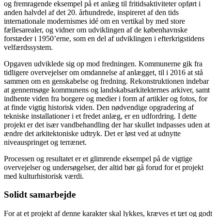
og fremragende eksempel på et anlæg til fritidsaktiviteter opført i
anden halvdel af det 20. århundrede, inspireret af den tids
internationale modernismes idé om en vertikal by med store
fællesarealer, og vidner om udviklingen af de københavnske
forstæder i 1950’erne, som en del af udviklingen i efterkrigstidens
velfærdssystem.
Opgaven udviklede sig op mod fredningen. Kommunerne gik fra
tidligere overvejelser om omdannelse af anlægget, til i 2016 at stå
sammen om en genskabelse og fredning. Rekonstruktionen indebar
at gennemsøge kommunens og landskabsarkitekternes arkiver, samt
indhente viden fra borgere og medier i form af artikler og fotos, for
at finde vigtig historisk viden. Den nødvendige opgradering af
tekniske installationer i et fredet anlæg, er en udfordring. I dette
projekt er det især vandbehandling der har skullet indpasses uden at
ændre det arkitektoniske udtryk. Det er løst ved at udnytte
niveauspringet og terrænet.
Processen og resultatet er et glimrende eksempel på de vigtige
overvejelser og undersøgelser, der altid bør gå forud for et projekt
med kulturhistorisk værdi.
Solidt samarbejde
For at et projekt af denne karakter skal lykkes, kræves et tæt og godt