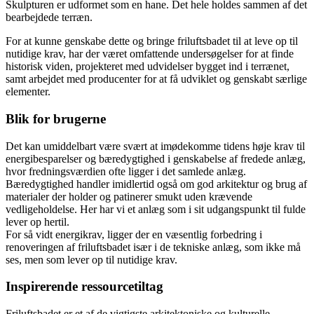
Skulpturen er udformet som en hane. Det hele holdes sammen af det
bearbejdede terræn.
For at kunne genskabe dette og bringe friluftsbadet til at leve op til
nutidige krav, har der været omfattende undersøgelser for at finde
historisk viden, projekteret med udvidelser bygget ind i terrænet,
samt arbejdet med producenter for at få udviklet og genskabt særlige
elementer.
Blik for brugerne
Det kan umiddelbart være svært at imødekomme tidens høje krav til
energibesparelser og bæredygtighed i genskabelse af fredede anlæg,
hvor fredningsværdien ofte ligger i det samlede anlæg.
Bæredygtighed handler imidlertid også om god arkitektur og brug af
materialer der holder og patinerer smukt uden krævende
vedligeholdelse. Her har vi et anlæg som i sit udgangspunkt til fulde
lever op hertil.
For så vidt energikrav, ligger der en væsentlig forbedring i
renoveringen af friluftsbadet især i de tekniske anlæg, som ikke må
ses, men som lever op til nutidige krav.
Inspirerende ressourcetiltag
Friluftsbadet er et af de vigtigste arkitektoniske og kulturelle