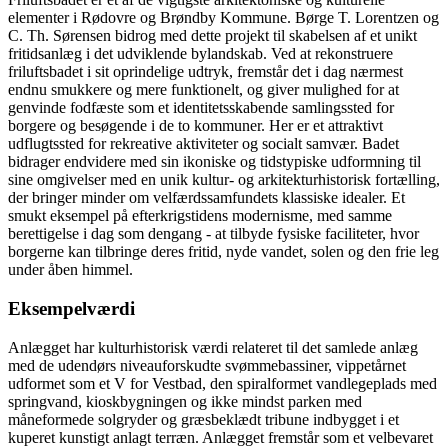
elementer i Rødovre og Brøndby Kommune. Børge T. Lorentzen og
C. Th. Sørensen bidrog med dette projekt til skabelsen af et unikt
fritidsanlæg i det udviklende bylandskab. Ved at rekonstruere
friluftsbadet i sit oprindelige udtryk, fremstår det i dag nærmest
endnu smukkere og mere funktionelt, og giver mulighed for at
genvinde fodfæste som et identitetsskabende samlingssted for
borgere og besøgende i de to kommuner. Her er et attraktivt
udflugtssted for rekreative aktiviteter og socialt samvær. Badet
bidrager endvidere med sin ikoniske og tidstypiske udformning til
sine omgivelser med en unik kultur- og arkitekturhistorisk fortælling,
der bringer minder om velfærdssamfundets klassiske idealer. Et
smukt eksempel på efterkrigstidens modernisme, med samme
berettigelse i dag som dengang - at tilbyde fysiske faciliteter, hvor
borgerne kan tilbringe deres fritid, nyde vandet, solen og den frie leg
under åben himmel.
Eksempelværdi
Anlægget har kulturhistorisk værdi relateret til det samlede anlæg
med de udendørs niveauforskudte svømmebassiner, vippetårnet
udformet som et V for Vestbad, den spiralformet vandlegeplads med
springvand, kioskbygningen og ikke mindst parken med
måneformede solgryder og græsbeklædt tribune indbygget i et
kuperet kunstigt anlagt terræn. Anlægget fremstår som et velbevaret