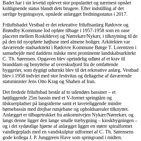
Badet har i sin levetid oplevet stor popularitet og nærmest opnået
kultlignende status blandt dets brugere. Efter indstilling af det
særlige bygningssyn, opnåede anlægget fredningsstatus i 2017.
Friluftsbadet Vestbad er det rekreative friluftsanlæg Rødovre og
Brøndby Kommune lod opføre tilbage i 1957-1958 som en oase
placeret mellem Roskildevej og Nørrekær/Nykær, i tilknytning til de
på den tid nyopførte højhuse med almene boliger. Arkitekten var
daværende stadsarkitekt i Rødovre Kommune Børge T. Lorentzen i
samarbejde med datidens måske mest prominente landskabsarkitekt
C. Th. Sørensen. Opgaven blev oprindelig udløst af et krav til
branddam og benyttelse af overskudjord fra de omfattende
byggerier, som dygtigt udtænkt blev til det rekreative anlæg. Vestbad
blev i 1958 indviet med stor festivitas og deltagelse af daværende
statsminister Jens Otto Krag og Shahen af Iran.
Det fredede friluftsbad består af to udendørs bassiner – et
højtliggende 25m bassin med et V-formet springtårn og
tilskuerpladser på langsiderne samt et lavereliggende mindre
børnebassin med drejbar rutsjebane og opholdsarealer tilknyttet.
Anlægget er tilbagetrukket fra ankomstvejen Nykær/Nørrekær, og
langs denne ligger den lange smalle træbygning – kioskbygningen –
og i det sydøstlige hjørne af anlægget ligger en større spiralformet
vandlegeplads med en vandskulptur udformet af C. Th. Sørensens
gode kollega J. P. Junggreen Have som springvand i midten.