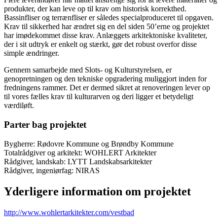
produkter, der kan leve op til krav om historisk korrekthed.
Bassinfliser og terrænfliser er således specialproduceret til opgaven.
Krav til sikkerhed har ændret sig en del siden 50’erne og projektet
har imødekommet disse krav. Anlæggets arkitektoniske kvaliteter,
der i sit udtryk er enkelt og stærkt, gør det robust overfor disse
simple ændringer.
Gennem samarbejde med Slots- og Kulturstyrelsen, er
genopretningen og den tekniske opgradering muliggjort inden for
fredningens rammer. Det er dermed sikret at renoveringen lever op
til vores fælles krav til kulturarven og deri ligger et betydeligt
værdiløft.
Parter bag projektet
Bygherre: Rødovre Kommune og Brøndby Kommune
Totalrådgiver og arkitekt: WOHLERT Arkitekter
Rådgiver, landskab: LYTT Landskabsarkitekter
Rådgiver, ingeniørfag: NIRAS
Yderligere information om projektet
http://www.wohlertarkitekter.com/vestbad