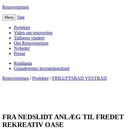
Renoverprisen
Søg
Menu
Projekter
Viden om renovering
Tidligere vindere
Om Renoverprisen
Nyheder
Presse
Realdania
Grundejernes investeringsfond
Renoverprisen
/
Projekter
/
FRILUFTSBAD VESTBAD
FRILUFTSBAD
VESTBAD
FRA NEDSLIDT ANLÆG TIL FREDET
REKREATIV OASE