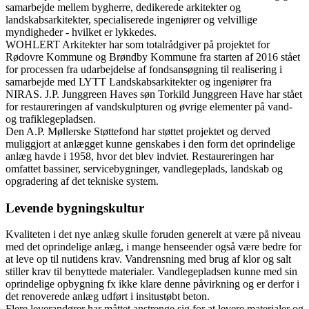
samarbejde mellem bygherre, dedikerede arkitekter og
landskabsarkitekter, specialiserede ingeniører og velvillige
myndigheder - hvilket er lykkedes.
WOHLERT Arkitekter har som totalrådgiver på projektet for
Rødovre Kommune og Brøndby Kommune fra starten af 2016 stået
for processen fra udarbejdelse af fondsansøgning til realisering i
samarbejde med LYTT Landskabsarkitekter og ingeniører fra
NIRAS. J.P. Junggreen Haves søn Torkild Junggreen Have har stået
for restaureringen af vandskulpturen og øvrige elementer på vand-
og trafiklegepladsen.
Den A.P. Møllerske Støttefond har støttet projektet og derved
muliggjort at anlægget kunne genskabes i den form det oprindelige
anlæg havde i 1958, hvor det blev indviet. Restaureringen har
omfattet bassiner, servicebygninger, vandlegeplads, landskab og
opgradering af det tekniske system.
Levende bygningskultur
Kvaliteten i det nye anlæg skulle foruden generelt at være på niveau
med det oprindelige anlæg, i mange henseender også være bedre for
at leve op til nutidens krav. Vandrensning med brug af klor og salt
stiller krav til benyttede materialer. Vandlegepladsen kunne med sin
oprindelige opbygning fx ikke klare denne påvirkning og er derfor i
det renoverede anlæg udført i insitustøbt beton.
Flere leverandører har måttet anstrenge sig for at levere materialer og