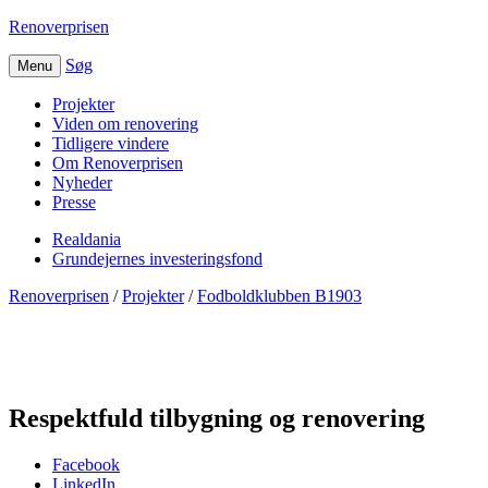
Renoverprisen
Søg
Menu
Projekter
Viden om renovering
Tidligere vindere
Om Renoverprisen
Nyheder
Presse
Realdania
Grundejernes investeringsfond
Renoverprisen
/
Projekter
/
Fodboldklubben B1903
Fodboldklubben B1903
Respektfuld tilbygning og renovering
Facebook
LinkedIn