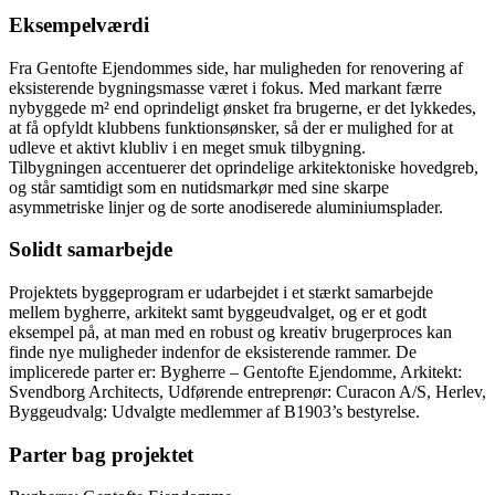
Eksempelværdi
Fra Gentofte Ejendommes side, har muligheden for renovering af
eksisterende bygningsmasse været i fokus. Med markant færre
nybyggede m² end oprindeligt ønsket fra brugerne, er det lykkedes,
at få opfyldt klubbens funktionsønsker, så der er mulighed for at
udleve et aktivt klubliv i en meget smuk tilbygning.
Tilbygningen accentuerer det oprindelige arkitektoniske hovedgreb,
og står samtidigt som en nutidsmarkør med sine skarpe
asymmetriske linjer og de sorte anodiserede aluminiumsplader.
Solidt samarbejde
Projektets byggeprogram er udarbejdet i et stærkt samarbejde
mellem bygherre, arkitekt samt byggeudvalget, og er et godt
eksempel på, at man med en robust og kreativ brugerproces kan
finde nye muligheder indenfor de eksisterende rammer. De
implicerede parter er: Bygherre – Gentofte Ejendomme, Arkitekt:
Svendborg Architects, Udførende entreprenør: Curacon A/S, Herlev,
Byggeudvalg: Udvalgte medlemmer af B1903’s bestyrelse.
Parter bag projektet