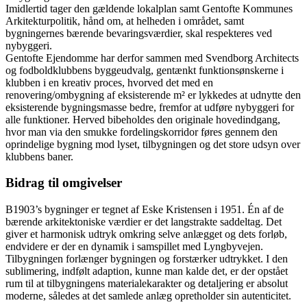
Imidlertid tager den gældende lokalplan samt Gentofte Kommunes
Arkitekturpolitik, hånd om, at helheden i området, samt
bygningernes bærende bevaringsværdier, skal respekteres ved
nybyggeri.
Gentofte Ejendomme har derfor sammen med Svendborg Architects
og fodboldklubbens byggeudvalg, gentænkt funktionsønskerne i
klubben i en kreativ proces, hvorved det med en
renovering/ombygning af eksisterende m² er lykkedes at udnytte den
eksisterende bygningsmasse bedre, fremfor at udføre nybyggeri for
alle funktioner. Herved bibeholdes den originale hovedindgang,
hvor man via den smukke fordelingskorridor føres gennem den
oprindelige bygning mod lyset, tilbygningen og det store udsyn over
klubbens baner.
Bidrag til omgivelser
B1903’s bygninger er tegnet af Eske Kristensen i 1951. Én af de
bærende arkitektoniske værdier er det langstrakte saddeltag. Det
giver et harmonisk udtryk omkring selve anlægget og dets forløb,
endvidere er der en dynamik i samspillet med Lyngbyvejen.
Tilbygningen forlænger bygningen og forstærker udtrykket. I den
sublimering, indfølt adaption, kunne man kalde det, er der opstået
rum til at tilbygningens materialekarakter og detaljering er absolut
moderne, således at det samlede anlæg opretholder sin autenticitet.