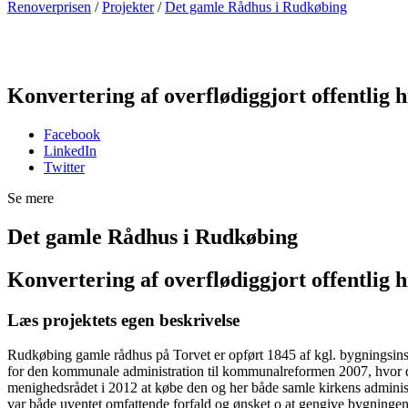
Renoverprisen
/
Projekter
/
Det gamle Rådhus i Rudkøbing
Det g
Konvertering af overflødiggjort offentlig 
Facebook
LinkedIn
Twitter
Se mere
Det gamle Rådhus i Rudkøbing
Konvertering af overflødiggjort offentlig 
Læs projektets egen beskrivelse
Rudkøbing gamle rådhus på Torvet er opført 1845 af kgl. bygningsin
for den kommunale administration til kommunalreformen 2007, hvor det
menighedsrådet i 2012 at købe den og her både samle kirkens administr
var både uventet omfattende forfald og ønsket o at gengive bygningen