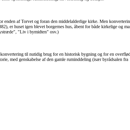
or enden af Torvet og foran den middelalderlige kirke. Men konverteri
1882), er huset igen blevet borgernes hus, åbent for både kirkelige og ma
ystræde", "Liv i bymidten" osv.)
vertering til nutidig brug for en historisk bygning og for en overflødi
torie, med genskabelse af den gamle ruminddeling (især byrådsalen fra 1