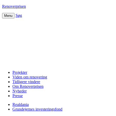
Renoverprisen
Søg
Menu
Projekter
Viden om renovering
Tidligere vindere
Om Renoverprisen
Nyheder
Presse
Realdania
Grundejernes investeringsfond