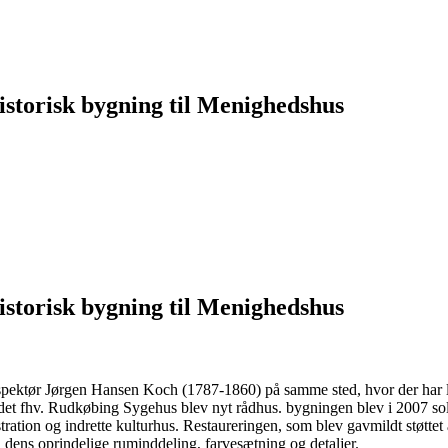
amle Rådhus i Rud
historisk bygning til Menighedshus
historisk bygning til Menighedshus
spektør Jørgen Hansen Koch (1787-1860) på samme sted, hvor der har l
 fhv. Rudkøbing Sygehus blev nyt rådhus. bygningen blev i 2007 solgt t
ation og indrette kulturhus. Restaureringen, som blev gavmildt støttet 
 dens oprindelige ruminddeling, farvesætning og detaljer.