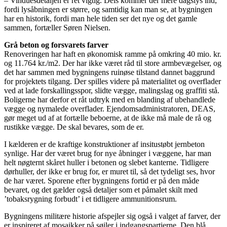
– Vinduesdetaljen er ret vigtig. Dels kommer der mere dagslys ind,
fordi lysåbningen er større, og samtidig kan man se, at bygningen
har en historik, fordi man hele tiden ser det nye og det gamle
sammen, fortæller Søren Nielsen.
Grå beton og forsvarets farver
Renoveringen har haft en økonomisk ramme på omkring 40 mio. kr.
og 11.764 kr./m2. Der har ikke været råd til store armbevægelser, og
det har sammen med bygningens ruinøse tilstand dannet baggrund
for projektets tilgang. Der spilles videre på materialitet og overflader
ved at lade forskallingsspor, slidte vægge, malingslag og graffiti stå.
Boligerne har derfor et råt udtryk med en blanding af ubehandlede
vægge og nymalede overflader. Ejendomsadministratoren, DEAS,
gør meget ud af at fortælle beboerne, at de ikke må male de rå og
rustikke vægge. De skal bevares, som de er.
I kælderen er de kraftige konstruktioner af insitustøbt jernbeton
synlige. Har der været brug for nye åbninger i væggene, har man
helt nøgternt skåret huller i betonen og slebet kanterne. Tidligere
dørhuller, der ikke er brug for, er muret til, så det tydeligt ses, hvor
de har været. Sporene efter bygningens fortid er på den måde
bevaret, og det gælder også detaljer som et påmalet skilt med
’tobaksrygning forbudt’ i et tidligere ammunitionsrum.
Bygningens militære historie afspejler sig også i valget af farver, der
er inspireret af mosaikker på søjler i indgangspartierne. Den blå