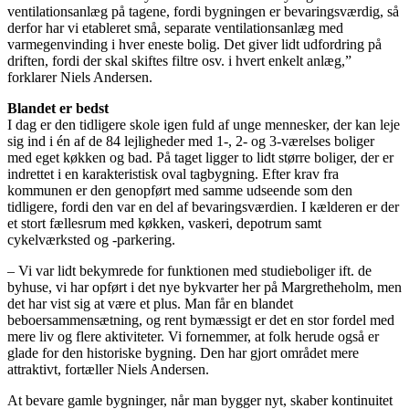
ventilationsanlæg på tagene, fordi bygningen er bevaringsværdig, så
derfor har vi etableret små, separate ventilationsanlæg med
varmegenvinding i hver eneste bolig. Det giver lidt udfordring på
driften, fordi der skal skiftes filtre osv. i hvert enkelt anlæg,”
forklarer Niels Andersen.
Blandet er bedst
I dag er den tidligere skole igen fuld af unge mennesker, der kan leje
sig ind i én af de 84 lejligheder med 1-, 2- og 3-værelses boliger
med eget køkken og bad. På taget ligger to lidt større boliger, der er
indrettet i en karakteristisk oval tagbygning. Efter krav fra
kommunen er den genopført med samme udseende som den
tidligere, fordi den var en del af bevaringsværdien. I kælderen er der
et stort fællesrum med køkken, vaskeri, depotrum samt
cykelværksted og -parkering.
– Vi var lidt bekymrede for funktionen med studieboliger ift. de
byhuse, vi har opført i det nye bykvarter her på Margretheholm, men
det har vist sig at være et plus. Man får en blandet
beboersammensætning, og rent bymæssigt er det en stor fordel med
mere liv og flere aktiviteter. Vi fornemmer, at folk herude også er
glade for den historiske bygning. Den har gjort området mere
attraktivt, fortæller Niels Andersen.
At bevare gamle bygninger, når man bygger nyt, skaber kontinuitet