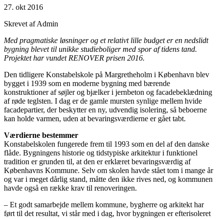
27. okt 2016
Skrevet af Admin
Med pragmatiske løsninger og et relativt lille budget er en nedslidt
bygning blevet til unikke studieboliger med spor af tidens tand.
Projektet har vundet RENOVER prisen 2016.
Den tidligere Konstabelskole på Margretheholm i København blev
bygget i 1939 som en moderne bygning med bærende
konstruktioner af søjler og bjælker i jernbeton og facadebeklædning
af røde teglsten. I dag er de gamle mursten synlige mellem hvide
facadepartier, der beskytter en ny, udvendig isolering, så beboerne
kan holde varmen, uden at bevaringsværdierne er gået tabt.
Værdierne bestemmer
Konstabelskolen fungerede frem til 1993 som en del af den danske
flåde. Bygningens historie og tidstypiske arkitektur i funktionel
tradition er grunden til, at den er erklæret bevaringsværdig af
Københavns Kommune. Selv om skolen havde stået tom i mange år
og var i meget dårlig stand, måtte den ikke rives ned, og kommunen
havde også en række krav til renoveringen.
– Et godt samarbejde mellem kommune, bygherre og arkitekt har
ført til det resultat, vi står med i dag, hvor bygningen er efterisoleret