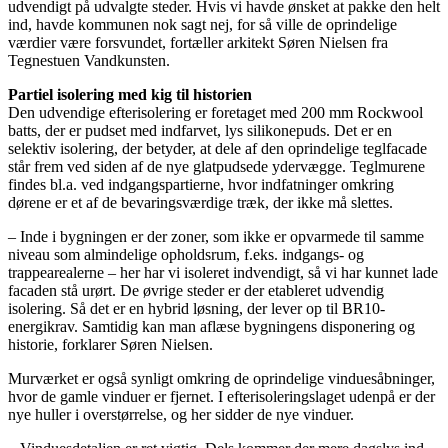
udvendigt på udvalgte steder. Hvis vi havde ønsket at pakke den helt
ind, havde kommunen nok sagt nej, for så ville de oprindelige
værdier være forsvundet, fortæller arkitekt Søren Nielsen fra
Tegnestuen Vandkunsten.
Partiel isolering med kig til historien
Den udvendige efterisolering er foretaget med 200 mm Rockwool
batts, der er pudset med indfarvet, lys silikonepuds. Det er en
selektiv isolering, der betyder, at dele af den oprindelige teglfacade
står frem ved siden af de nye glatpudsede ydervægge. Teglmurene
findes bl.a. ved indgangspartierne, hvor indfatninger omkring
dørene er et af de bevaringsværdige træk, der ikke må slettes.
– Inde i bygningen er der zoner, som ikke er opvarmede til samme
niveau som almindelige opholdsrum, f.eks. indgangs- og
trappearealerne – her har vi isoleret indvendigt, så vi har kunnet lade
facaden stå urørt. De øvrige steder er der etableret udvendig
isolering. Så det er en hybrid løsning, der lever op til BR10-
energikrav. Samtidig kan man aflæse bygningens disponering og
historie, forklarer Søren Nielsen.
Murværket er også synligt omkring de oprindelige vinduesåbninger,
hvor de gamle vinduer er fjernet. I efterisoleringslaget udenpå er der
nye huller i overstørrelse, og her sidder de nye vinduer.