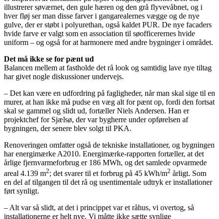
illustrerer søværnet, den gule hæren og den grå flyvevåbnet, og i
hver fløj ser man disse farver i gangarealernes vægge og de nye
gulve, der er støbt i polyurethan, også kaldet PUR. De nye facaders
hvide farve er valgt som en association til søofficerernes hvide
uniform – og også for at harmonere med andre bygninger i området.
Det må ikke se for pænt ud
Balancen mellem at fastholde det rå look og samtidig lave nye tiltag
har givet nogle diskussioner undervejs.
– Det kan være en udfordring på fagligheder, når man skal sige til en
murer, at han ikke må pudse en væg alt for pænt op, fordi den fortsat
skal se gammel og slidt ud, fortæller Niels Andersen. Han er
projektchef for Sjælsø, der var bygherre under opførelsen af
bygningen, der senere blev solgt til PKA.
Renoveringen omfatter også de tekniske installationer, og bygningen
har energimærke A2010. Energimærke-rapporten fortæller, at det
årlige fjernvarmeforbrug er 186 MWh, og det samlede opvarmede
2
2
areal 4.139 m
; det svarer til et forbrug på 45 kWh/m
årligt. Som
en del af tilgangen til det rå og usentimentale udtryk er installationer
ført synligt.
– Alt var så slidt, at det i princippet var et råhus, vi overtog, så
installationerne er helt nye. Vi måtte ikke sætte synlige