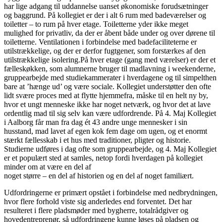
har lige adgang til uddannelse uanset økonomiske forudsætninger
og baggrund. På kollegiet er der i alt 6 rum med badeværelser og
toiletter – to rum på hver etage. Toiletterne yder ikke meget
mulighed for privatliv, da der er åbent både under og over dørene til
toiletterne. Ventilationen i forbindelse med badefaciliteterne er
utilstrækkelige, og der er derfor fugtgener, som forstærkes af den
utilstrækkelige isolering.På hver etage (gang med værelser) er der et
fælleskøkken, som alumnerne bruger til madlavning i weekenderne,
gruppearbejde med studiekammerater i hverdagene og til simpelthen
bare at ’hænge ud’ og være sociale. Kollegiet understøtter den ofte
lidt svære proces med at flytte hjemmefra, måske til en helt ny by,
hvor et ungt menneske ikke har noget netværk, og hvor det at lave
ordentlig mad til sig selv kan være udfordrende. På 4. Maj Kollegiet
i Aalborg får man fra dag ét 43 andre unge mennesker i sin
husstand, mad lavet af egen kok fem dage om ugen, og et enormt
stærkt fællesskab i et hus med traditioner, pligter og historie.
Studierne udføres i dag ofte som gruppearbejde, og 4. Maj Kollegiet
er et populært sted at samles, netop fordi hverdagen på kollegiet
minder om at være en del af
noget større – en del af historien og en del af noget familiært.
Udfordringerne er primært opstået i forbindelse med nedbrydningen,
hvor flere forhold viste sig anderledes end forventet. Det har
resulteret i flere pladsmøder med bygherre, totalrådgiver og
hovedentreprenør, så udfordringene kunne løses på pladsen og