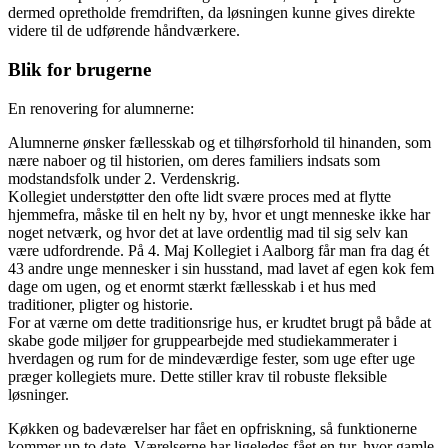
dermed opretholde fremdriften, da løsningen kunne gives direkte
videre til de udførende håndværkere.
Blik for brugerne
En renovering for alumnerne:
Alumnerne ønsker fællesskab og et tilhørsforhold til hinanden, som
nære naboer og til historien, om deres familiers indsats som
modstandsfolk under 2. Verdenskrig.
Kollegiet understøtter den ofte lidt svære proces med at flytte
hjemmefra, måske til en helt ny by, hvor et ungt menneske ikke har
noget netværk, og hvor det at lave ordentlig mad til sig selv kan
være udfordrende. På 4. Maj Kollegiet i Aalborg får man fra dag ét
43 andre unge mennesker i sin husstand, mad lavet af egen kok fem
dage om ugen, og et enormt stærkt fællesskab i et hus med
traditioner, pligter og historie.
For at værne om dette traditionsrige hus, er krudtet brugt på både at
skabe gode miljøer for gruppearbejde med studiekammerater i
hverdagen og rum for de mindeværdige fester, som uge efter uge
præger kollegiets mure. Dette stiller krav til robuste fleksible
løsninger.
Køkken og badeværelser har fået en opfriskning, så funktionerne
kommer up to date. Værelserne har ligeledes fået en tur, hvor gamle