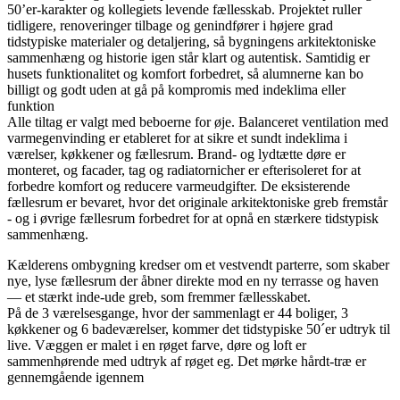
50’er-karakter og kollegiets levende fællesskab. Projektet ruller
tidligere, renoveringer tilbage og genindfører i højere grad
tidstypiske materialer og detaljering, så bygningens arkitektoniske
sammenhæng og historie igen står klart og autentisk. Samtidig er
husets funktionalitet og komfort forbedret, så alumnerne kan bo
billigt og godt uden at gå på kompromis med indeklima eller
funktion
Alle tiltag er valgt med beboerne for øje. Balanceret ventilation med
varmegenvinding er etableret for at sikre et sundt indeklima i
værelser, køkkener og fællesrum. Brand- og lydtætte døre er
monteret, og facader, tag og radiatornicher er efterisoleret for at
forbedre komfort og reducere varmeudgifter. De eksisterende
fællesrum er bevaret, hvor det originale arkitektoniske greb fremstår
- og i øvrige fællesrum forbedret for at opnå en stærkere tidstypisk
sammenhæng.
Kælderens ombygning kredser om et vestvendt parterre, som skaber
nye, lyse fællesrum der åbner direkte mod en ny terrasse og haven
— et stærkt inde-ude greb, som fremmer fællesskabet.
På de 3 værelsesgange, hvor der sammenlagt er 44 boliger, 3
køkkener og 6 badeværelser, kommer det tidstypiske 50´er udtryk til
live. Væggen er malet i en røget farve, døre og loft er
sammenhørende med udtryk af røget eg. Det mørke hårdt-træ er
gennemgående igennem