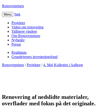
Renoverprisen
Søg
Menu
Projekter
Viden om renovering
Tidligere vindere
Om Renoverprisen
Nyheder
Presse
Realdania
Grundejernes investeringsfond
Renoverprisen
/
Projekter
/
4. Maj Kollegiet i Aalborg
4. Maj Kollegiet i
Aalborg
Renovering af nedslidte materialer,
overflader med fokus på det originale.