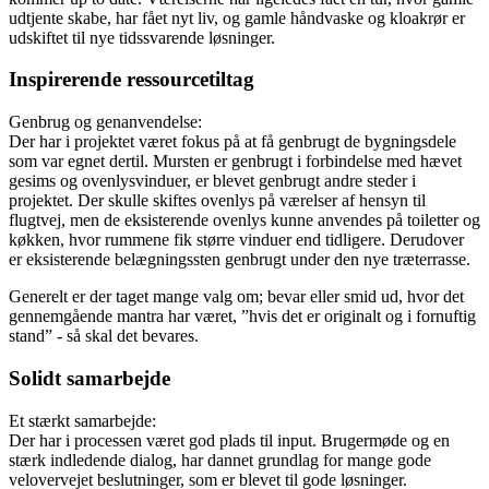
udtjente skabe, har fået nyt liv, og gamle håndvaske og kloakrør er
udskiftet til nye tidssvarende løsninger.
Inspirerende ressourcetiltag
Genbrug og genanvendelse:
Der har i projektet været fokus på at få genbrugt de bygningsdele
som var egnet dertil. Mursten er genbrugt i forbindelse med hævet
gesims og ovenlysvinduer, er blevet genbrugt andre steder i
projektet. Der skulle skiftes ovenlys på værelser af hensyn til
flugtvej, men de eksisterende ovenlys kunne anvendes på toiletter og
køkken, hvor rummene fik større vinduer end tidligere. Derudover
er eksisterende belægningssten genbrugt under den nye træterrasse.
Generelt er der taget mange valg om; bevar eller smid ud, hvor det
gennemgående mantra har været, ”hvis det er originalt og i fornuftig
stand” - så skal det bevares.
Solidt samarbejde
Et stærkt samarbejde:
Der har i processen været god plads til input. Brugermøde og en
stærk indledende dialog, har dannet grundlag for mange gode
velovervejet beslutninger, som er blevet til gode løsninger.