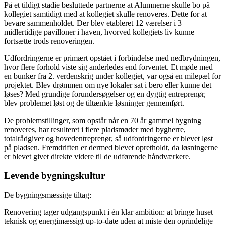
På et tildigt stadie besluttede partnerne at Alumnerne skulle bo på
kollegiet samtidigt med at kollegiet skulle renoveres. Dette for at
bevare sammenholdet. Der blev etableret 12 værelser i 3
midlertidige pavilloner i haven, hvorved kollegiets liv kunne
fortsætte trods renoveringen.
Udfordringerne er primært opstået i forbindelse med nedbrydningen,
hvor flere forhold viste sig anderledes end forventet. Et møde med
en bunker fra 2. verdenskrig under kollegiet, var også en milepæl for
projektet. Blev drømmen om nye lokaler sat i bero eller kunne det
løses? Med grundige forundersøgelser og en dygtig entreprenør,
blev problemet løst og de tiltænkte løsninger gennemført.
De problemstillinger, som opstår når en 70 år gammel bygning
renoveres, har resulteret i flere pladsmøder med bygherre,
totalrådgiver og hovedentreprenør, så udfordringerne er blevet løst
på pladsen. Fremdriften er dermed blevet opretholdt, da løsningerne
er blevet givet direkte videre til de udførende håndværkere.
Levende bygningskultur
De bygningsmæssige tiltag:
Renovering tager udgangspunkt i én klar ambition: at bringe huset
teknisk og energimæssigt up-to-date uden at miste den oprindelige