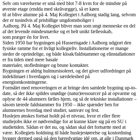
Selv om værelserne er små med blot 7-8 kvm for de mindste på
øverste etage (endda med skråvægge), så er køen
til at blive alumne på 4. Maj Kollegiet i Aalborg stadig lang, selvom
der er tusindvis af prisbillige ungdomsboliger i
Aalborg. På 4. Maj Kollegiet bliver man som ungt menneske en del
af det levende mindesmærke og et helt unikt fællesskab,
som præger én for livet.
Siden 1950 har bygningen på Hasserisgade i Aalborg udgjort den
fysiske ramme for et livligt kollegieliv. Installationerne er mange
steder de oprindelige, og både kloak/faldstammer og elinstallationer
er fra tiden med mere basale
materialer, stofledninger og brune kontakter.
Bygningen er aldrig hulmursisoleret, og det giver udfordringer på
indeklimaet i hverdagen og i særdeleshed på
energiomkostningerne.
Formålet med renoveringen er at bringe den samlede bygning up-to-
date, så der ikke spildes unødige (natur)ressourcer på at opvarme og
oplyse de 44 alumners fælles hjem, og så de tekniske installationer –
såsom tærede faldstammer fra 1950 – ikke spænder ben for
alumnernes hverdag med studier, samvær og fest.
Huslejen ønskes fortsat holdt på et niveau, hvor et eller flere
studiejobs ikke er nødvendige for at kunne klare sig på en SU i
studietiden. Sådan er det nu, og sådan skal det fortsætte med at
være. Kollegiets holdning til både huslejestørrelse og kostordning
bygger dermed også på den bæredygtige idé om, at alle i Danmark