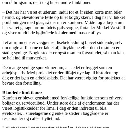
om rå brugsrum, der i dag huser andre funktioner.
– Det her har været et uderum; indtil for et år siden kørte man biler
herind, og elevatorerne førte op til et bogtrykkeri. I dag har vi lukket
portåbningen med glas, så der nu er kontorer. Møde- og arbejdsrum
har været garage for områdets pølsevogne, fortæller Mikkel Westfall
og viser rundt i de højloftede lokaler med masser af lys.
I et af rummene er væggenes flisebeklædning blevet siddende, selv
om nogle af fliserne er faldet af; aftrykkene efter dem i mørtlen er
stadig synlige. Nogle steder er også mørtlen forsvundet, så man kan
se helt ind til murværket.
De mange synlige spor vidner om, at stedet er bygget som en
arbejdsplads. Med projektet er der tilføjet nye lag til historien, og i
dag er det igen en arbejdsplads. Det har været vigtigt for projektet at
bevare den fortælling.
Blandede funktioner
Karréen er blevet genskabt med forskellige funktioner som erhverv,
boliger og servicetilbud. Under store dele af ejendommen har der
været logistikkælder for Irma. I dag er den indrettet til bl.a.
øvelokaler. I stueetagerne og enkelte steder i baggårdene er
restauranter og caféer flyttet ind.