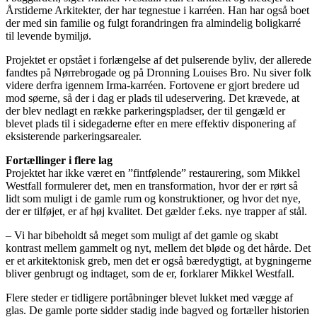
Årstiderne Arkitekter, der har tegnestue i karréen. Han har også boet
der med sin familie og fulgt forandringen fra almindelig boligkarré
til levende bymiljø.
Projektet er opstået i forlængelse af det pulserende byliv, der allerede
fandtes på Nørrebrogade og på Dronning Louises Bro. Nu siver folk
videre derfra igennem Irma-karréen. Fortovene er gjort bredere ud
mod søerne, så der i dag er plads til udeservering. Det krævede, at
der blev nedlagt en række parkeringspladser, der til gengæld er
blevet plads til i sidegaderne efter en mere effektiv disponering af
eksisterende parkeringsarealer.
Fortællinger i flere lag
Projektet har ikke været en ”fintfølende” restaurering, som Mikkel
Westfall formulerer det, men en transformation, hvor der er rørt så
lidt som muligt i de gamle rum og konstruktioner, og hvor det nye,
der er tilføjet, er af høj kvalitet. Det gælder f.eks. nye trapper af stål.
– Vi har bibeholdt så meget som muligt af det gamle og skabt
kontrast mellem gammelt og nyt, mellem det bløde og det hårde. Det
er et arkitektonisk greb, men det er også bæredygtigt, at bygningerne
bliver genbrugt og indtaget, som de er, forklarer Mikkel Westfall.
Flere steder er tidligere portåbninger blevet lukket med vægge af
glas. De gamle porte sidder stadig inde bagved og fortæller historien