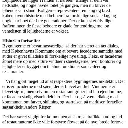
Lejlighederne ligger i randen af karréen. Mange af dem var
nedslidte, og nogle havde toilet på gangen, men nu bliver de
løbende sat i stand. Boligerne repræsenterer en lang og bred
københavnerhistorie med beboere fra forskellige sociale lag, og
nogle har boet der i tre generationer. Der er kun sket frivillige
fraflytninger, de fleste beboere er glade for ændringerne, og
ventelisten til lejlighederne er vokset.
Historien fortsætter
Bygningerne er bevaringsværdige, så der har været en tæt dialog
med Københavns Kommune om at bevare facaderne samtidig med,
at der er givet tilladelse til forskellige nye tiltag. F.eks. er facaderne
åbnet mere op med større vinduer i stueetagerne, hvor kontorer og
lejligheder er bygget om til åbne funktioner som caféer og
restauranter.
– Vi har gjort meget ud af at respektere bygningernes arkitektur. Det
er især facaderne mod søen, der er blevet ændret. Vinduerne er
blevet større, men selv om en restaurant griber ind i to ejendomme,
er facaden stadig visuelt delt i to. Der har også været dialog med
kommunen om farver, skiltning og størrelsen på markiser, fortæller
sagsarkitekt Anders Rieper.
Det har været vigtigt for kommunen at sikre, at trafikken ud og ind
af restauranterne ikke ville forstyrre flowet på de nye, brede fortove.