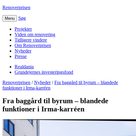
Renoverprisen
Søg
Menu
Projekter
Viden om renovering
Tidligere vindere
Om Renoverprisen
Nyheder
Presse
Realdania
Grundejernes investeringsfond
Renoverprisen
/
Nyheder
/
Fra baggård til byrum – blandede
funktioner i Irma-karréen
Fra baggård til byrum – blandede
funktioner i Irma-karréen