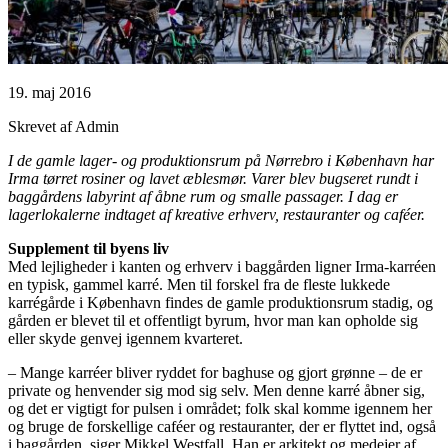
19. maj 2016
Skrevet af Admin
I de gamle lager- og produktionsrum på Nørrebro i København har
Irma tørret rosiner og lavet æblesmør. Varer blev bugseret rundt i
baggårdens labyrint af åbne rum og smalle passager. I dag er
lagerlokalerne indtaget af kreative erhverv, restauranter og caféer.
Supplement til byens liv
Med lejligheder i kanten og erhverv i baggården ligner Irma-karréen
en typisk, gammel karré. Men til forskel fra de fleste lukkede
karrégårde i København findes de gamle produktionsrum stadig, og
gården er blevet til et offentligt byrum, hvor man kan opholde sig
eller skyde genvej igennem kvarteret.
– Mange karréer bliver ryddet for baghuse og gjort grønne – de er
private og henvender sig mod sig selv. Men denne karré åbner sig,
og det er vigtigt for pulsen i området; folk skal komme igennem her
og bruge de forskellige caféer og restauranter, der er flyttet ind, også
i baggården, siger Mikkel Westfall. Han er arkitekt og medejer af