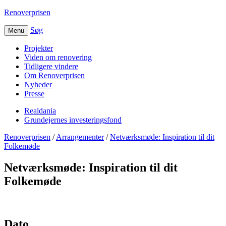
Renoverprisen
Søg
Menu
Projekter
Viden om renovering
Tidligere vindere
Om Renoverprisen
Nyheder
Presse
Realdania
Grundejernes investeringsfond
Renoverprisen
/
Arrangementer
/
Netværksmøde: Inspiration til dit
Folkemøde
Netværksmøde: Inspiration til dit
Folkemøde
Dato